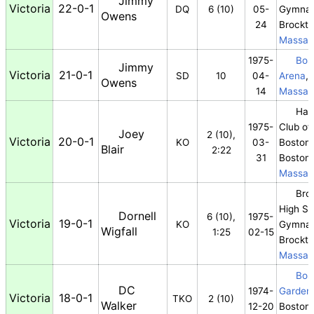
Jimmy
Victoria
22-0-1
DQ
6 (10)
05-
Gymna
Owens
24
Brockt
Massac
1975-
Bos
Jimmy
Victoria
21-0-1
SD
10
04-
Arena
,
Owens
14
Massac
Har
1975-
Club of
Joey
2 (10),
Victoria
20-0-1
KO
03-
Boston
,
Blair
2:22
31
Boston,
Massac
Bro
High Sc
Dornell
6 (10),
1975-
Victoria
19-0-1
KO
Gymna
Wigfall
1:25
02-15
Brockt
Massac
Bos
DC
1974-
Garden
Victoria
18-0-1
TKO
2 (10)
Walker
12-20
Boston,