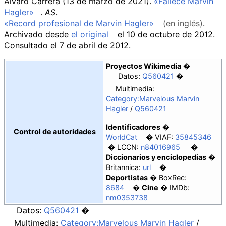
Alvaro Carrera (13 de marzo de 2021).
«Fallece Marvin
Hagler»
.
AS
.
«Record profesional de Marvin Hagler»
(en inglés)
.
Archivado desde
el original
el 10 de octubre de 2012
.
Consultado el 7 de abril de 2012
.
Proyectos Wikimedia
Datos:
Q560421
Multimedia:
Category:Marvelous Marvin
Hagler
/
Q560421
Identificadores
Control de autoridades
WorldCat
VIAF:
35845346
LCCN:
n84016965
Diccionarios y enciclopedias
Britannica:
url
Deportistas
BoxRec:
8684
Cine
IMDb:
nm0353738
Datos:
Q560421
Multimedia:
Category:Marvelous Marvin Hagler
/