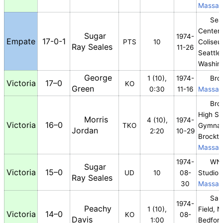
Massac
Seat
Center
Sugar
1974-
Empate
17-0-1
PTS
10
Coliseu
Ray Seales
11-26
Seattle
Washin
George
1 (10),
1974-
Bro
Victoria
17–0
KO
Green
0:30
11-16
Massac
Bro
High Sc
Morris
4 (10),
1974-
Victoria
16–0
TKO
Gymna
Jordan
2:20
10-29
Brockt
Massac
1974-
WNA
Sugar
Victoria
15–0
UD
10
08-
Studio,
Ray Seales
30
Massac
Sar
1974-
Peachy
1 (10),
Field, 
Victoria
14–0
KO
08-
Davis
1:00
Bedford