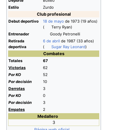
Deporte
Boxeo
Estilo
Zurdo
Club profesional
Debut deportivo
18 de mayo
de 1973 (19 años)
(
Terry Ryan)
Entrenador
Goody Petronelli
Retirada
6 de abril
de 1987 (33 años)
deportiva
(
Sugar Ray Leonard
)
Combates
Totales
67
Victorias
62
Por KO
52
Por decisión
10
Derrotas
3
Por KO
0
Por decisión
3
Empates
2
Medallero
3
Página web oficial