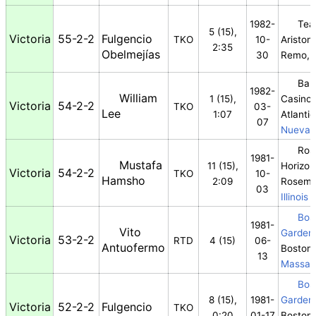
1982-
Tea
5 (15),
Victoria
55-2-2
Fulgencio
TKO
10-
Ariston
2:35
Obelmejías
30
Remo, L
Ball
1982-
William
1 (15),
Casino
,
Victoria
54-2-2
TKO
03-
Lee
1:07
Atlantic
07
Nueva 
Ros
1981-
Mustafa
11 (15),
Horizon
Victoria
54-2-2
TKO
10-
Hamsho
2:09
Rosemo
03
Illinois
Bos
1981-
Vito
Garden
Victoria
53-2-2
RTD
4 (15)
06-
Antuofermo
Boston,
13
Massac
Bos
8 (15),
1981-
Garden
Victoria
52-2-2
Fulgencio
TKO
0:20
01-17
Boston,