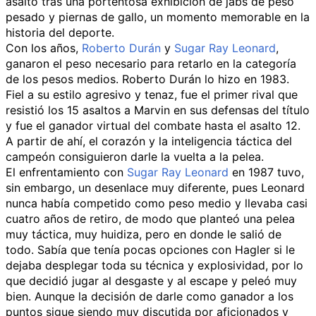
asalto tras una portentosa exhibición de jabs de peso
pesado y piernas de gallo, un momento memorable en la
historia del deporte.
Con los años,
Roberto Durán
y
Sugar Ray Leonard
,
ganaron el peso necesario para retarlo en la categoría
de los pesos medios. Roberto Durán lo hizo en 1983.
Fiel a su estilo agresivo y tenaz, fue el primer rival que
resistió los 15 asaltos a Marvin en sus defensas del título
y fue el ganador virtual del combate hasta el asalto 12.
A partir de ahí, el corazón y la inteligencia táctica del
campeón consiguieron darle la vuelta a la pelea.
El enfrentamiento con
Sugar Ray Leonard
en 1987 tuvo,
sin embargo, un desenlace muy diferente, pues Leonard
nunca había competido como peso medio y llevaba casi
cuatro años de retiro, de modo que planteó una pelea
muy táctica, muy huidiza, pero en donde le salió de
todo. Sabía que tenía pocas opciones con Hagler si le
dejaba desplegar toda su técnica y explosividad, por lo
que decidió jugar al desgaste y al escape y peleó muy
bien. Aunque la decisión de darle como ganador a los
puntos sigue siendo muy discutida por aficionados y