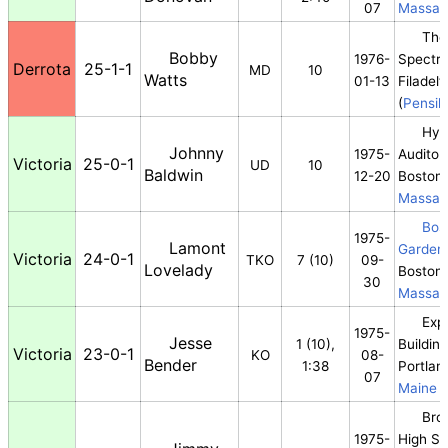
07
Massac
The
Bobby
1976-
Spectr
Derrota
25-1-1
MD
10
Watts
01-13
Filadelf
(
Pensil
Hyn
Johnny
1975-
Auditor
Victoria
25-0-1
UD
10
Baldwin
12-20
Boston,
Massac
Bos
1975-
Lamont
Garden
Victoria
24-0-1
TKO
7 (10)
09-
Lovelady
Boston,
30
Massac
Expo
1975-
Jesse
1 (10),
Building
Victoria
23-0-1
KO
08-
Bender
1:38
Portlan
07
Maine
Bro
1975-
High Sc