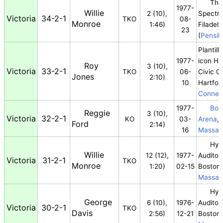
The
1977-
Willie
2 (10),
Spectr
Victoria
34-2-1
TKO
08-
Monroe
1:46)
Filadelf
23
(
Pensil
Plantill
1977-
icon
Har
Roy
3 (10),
Victoria
33-2-1
TKO
06-
Civic C
Jones
2:10)
10
Hartfor
Connec
1977-
Bos
Reggie
3 (10),
Victoria
32-2-1
KO
03-
Arena
,
Ford
2:14)
16
Massac
Hyn
Willie
12 (12),
1977-
Auditor
Victoria
31-2-1
TKO
Monroe
1:20)
02-15
Boston,
Massac
Hyn
George
6 (10),
1976-
Auditor
Victoria
30-2-1
TKO
Davis
2:56)
12-21
Boston,