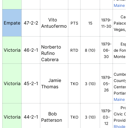
Maine
Cae
Vito
1979-
Empate
47-2-2
PTS
15
Palace,
Antuofermo
11-30
Vegas,
1979-
Esp
Norberto
Victoria
46-2-1
RTD
8 (10)
06-
de Fontv
Rufino
30
Monte 
Cabrera
Cumber
1979-
Jamie
County 
Victoria
45-2-1
TKO
3 (10)
05-
Thomas
Center
,
26
Portlan
Maine
Pro
1979-
Bob
Civic C
Victoria
44-2-1
TKO
3 (10)
03-
Patterson
Provide
12
Rhode I