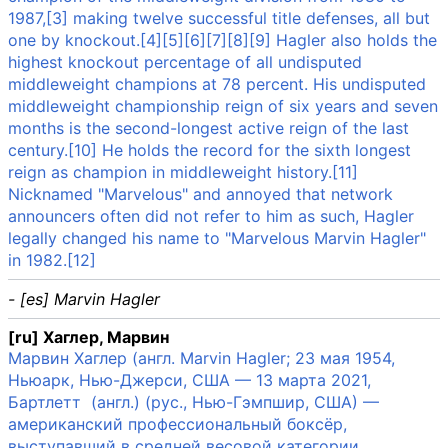
1987,[3] making twelve successful title defenses, all but
one by knockout.[4][5][6][7][8][9] Hagler also holds the
highest knockout percentage of all undisputed
middleweight champions at 78 percent. His undisputed
middleweight championship reign of six years and seven
months is the second-longest active reign of the last
century.[10] He holds the record for the sixth longest
reign as champion in middleweight history.[11]
Nicknamed "Marvelous" and annoyed that network
announcers often did not refer to him as such, Hagler
legally changed his name to "Marvelous Marvin Hagler"
in 1982.[12]
- [es] Marvin Hagler
[ru] Хаглер, Марвин
Марвин Хаглер (англ. Marvin Hagler; 23 мая 1954,
Ньюарк, Нью-Джерси, США — 13 марта 2021,
Бартлетт (англ.) (рус., Нью-Гэмпшир, США) —
американский профессиональный боксёр,
выступавший в средней весовой категории.