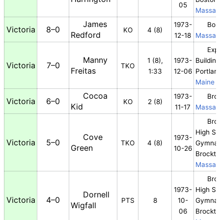
05
Massac
James
1973-
Bos
Victoria
8–0
KO
4 (8)
Redford
12-18
Massac
Expo
Manny
1 (8),
1973-
Building
Victoria
7–0
TKO
Freitas
1:33
12-06
Portlan
Maine
Cocoa
1973-
Bro
Victoria
6–0
KO
2 (8)
Kid
11-17
Massac
Bro
High Sc
Cove
1973-
Victoria
5–0
TKO
4 (8)
Gymna
Green
10-26
Brockt
Massac
Bro
1973-
High Sc
Dornell
Victoria
4–0
PTS
8
10-
Gymna
Wigfall
06
Brockt