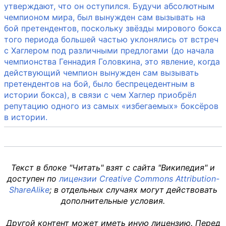
утверждают, что он оступился. Будучи абсолютным
чемпионом мира, был вынужден сам вызывать на
бой претендентов, поскольку звёзды мирового бокса
того периода большей частью уклонялись от встреч
с Хаглером под различными предлогами (до начала
чемпионства Геннадия Головкина, это явление, когда
действующий чемпион вынужден сам вызывать
претендентов на бой, было беспрецедентным в
истории бокса), в связи с чем Хаглер приобрёл
репутацию одного из самых «избегаемых» боксёров
в истории.
Текст в блоке "Читать" взят с сайта "Википедия" и
доступен по
лицензии Creative Commons Attribution-
ShareAlike
; в отдельных случаях могут действовать
дополнительные условия.
Другой контент может иметь иную лицензию. Перед