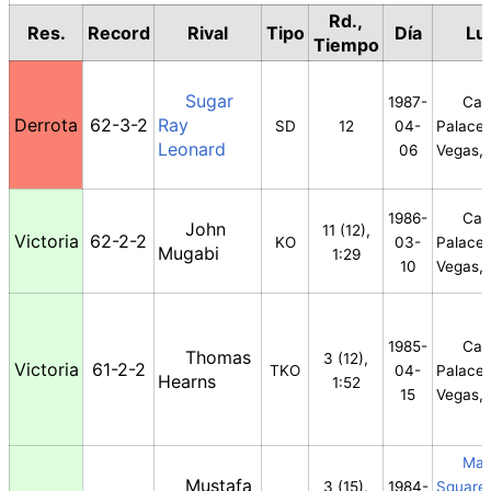
Rd.,
Res.
Record
Rival
Tipo
Día
Lu
Tiempo
Sugar
1987-
Cae
Derrota
62-3-2
Ray
SD
12
04-
Palace,
Leonard
06
Vegas,
1986-
Cae
John
11 (12),
Victoria
62-2-2
KO
03-
Palace,
Mugabi
1:29
10
Vegas,
1985-
Cae
Thomas
3 (12),
Victoria
61-2-2
TKO
04-
Palace,
Hearns
1:52
15
Vegas,
Mad
Mustafa
3 (15),
1984-
Square