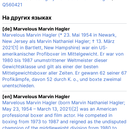
Q560421
На других языках
[de] Marvelous Marvin Hagler
Marvelous Marvin Hagler (* 23. Mai 1954 in Newark,
New Jersey als Marvin Nathaniel Hagler; † 13. März
2021[1] in Bartlett, New Hampshire) war ein US-
amerikanischer Profiboxer im Mittelgewicht. Er war von
1980 bis 1987 unumstrittener Weltmeister dieser
Gewichtsklasse und gilt als einer der besten
Mittelgewichtsboxer aller Zeiten. Er gewann 62 seiner 67
Profikämpfe, davon 52 durch K. o., und boxte zweimal
unentschieden.
[en] Marvelous Marvin Hagler
Marvelous Marvin Hagler (born Marvin Nathaniel Hagler;
May 23, 1954 – March 13, 2021)[2] was an American
professional boxer and film actor. He competed in
boxing from 1973 to 1987 and reigned as the undisputed
champion of the middleweight division from 1980 to