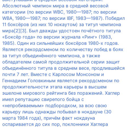
Абсолютный чемпион мира в средней весовой
категории (по версии WBC, 1980—1987; по версии
WBA, 1980—1987; по версии IBF, 1983—1987). Победил
11 боксёров (из них 10 нокаутом) за титул чемпиона
мира[2][3]. Был дважды удостоен почётного титула
«Боксёр года» по версии журнала «Ринг» (1983,
1985). Один из сильнейших боксёров 1980-х годов.
Является рекордсменом по количеству побед в боях
за титул объединённого чемпиона, а также
обладателем самой продолжительной серии защит
объединённого титула в среднем весе, продлившейся
почти 7 лет. Вместе с Карлосом Монсоном и
Геннадием Головкиным является рекордсменом по
продолжительности этапа карьеры в высшем
эшелоне мирового рейтинга без поражений. Хаглер
имел репутацию свирепого бойца с
«непробиваемым» подбородком, за всю свою
карьеру лишь однажды побывал в нокдауне (30
марта 1984 года), причём факт нокдауна
оспаривается до сих пор, поклонники Хаглера