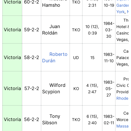
Victoria
60-2-2
TKO
Hamsho
2:31
10-19
Garden
York
,
N
The 
1984-
Juan
10 (12),
Hotel &
Victoria
59-2-2
TKO
03-
Roldán
0:39
Casino,
30
Vegas,
Cae
Roberto
1983-
Victoria
58-2-2
UD
15
Palace,
Durán
11-10
Vegas,
Pro
1983-
Wilford
4 (15),
Civic C
Victoria
57-2-2
KO
05-
Scypion
2:47
Provide
27
Rhode I
Cen
Tony
6 (15),
1983-
Victoria
56-2-2
TKO
Worcest
Sibson
2:40
02-11
Massac