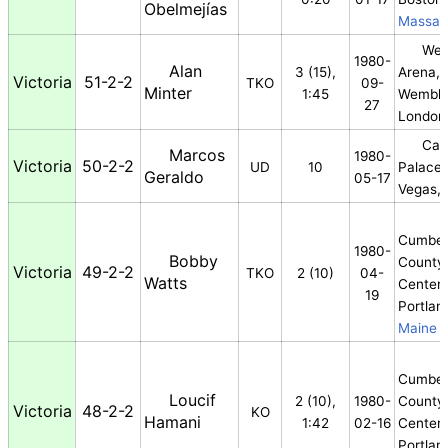
Obelmejías
Massac
Wem
1980-
Alan
3 (15),
Arena,
Victoria
51-2-2
TKO
09-
Minter
1:45
Wembl
27
London
Cae
Marcos
1980-
Victoria
50-2-2
UD
10
Palace,
Geraldo
05-17
Vegas,
Cumber
1980-
Bobby
County 
Victoria
49-2-2
TKO
2 (10)
04-
Watts
Center
,
19
Portlan
Maine
Cumber
Loucif
2 (10),
1980-
County 
Victoria
48-2-2
KO
Hamani
1:42
02-16
Center
,
Portlan