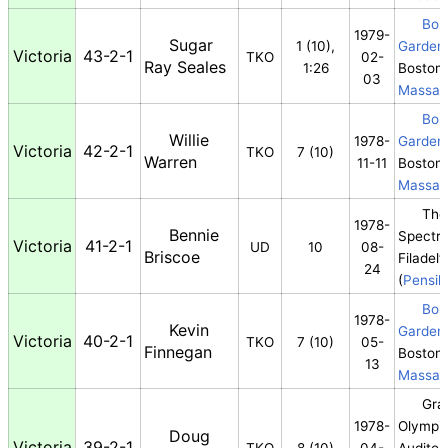
Bos
1979-
Sugar
1 (10),
Garden
Victoria
43-2-1
TKO
02-
Ray Seales
1:26
Boston,
03
Massac
Bos
Willie
1978-
Garden
Victoria
42-2-1
TKO
7 (10)
Warren
11-11
Boston,
Massac
The
1978-
Bennie
Spectr
Victoria
41-2-1
UD
10
08-
Briscoe
Filadelf
24
(
Pensil
Bos
1978-
Kevin
Garden
Victoria
40-2-1
TKO
7 (10)
05-
Finnegan
Boston,
13
Massac
Gra
1978-
Olympi
Doug
Victoria
39-2-1