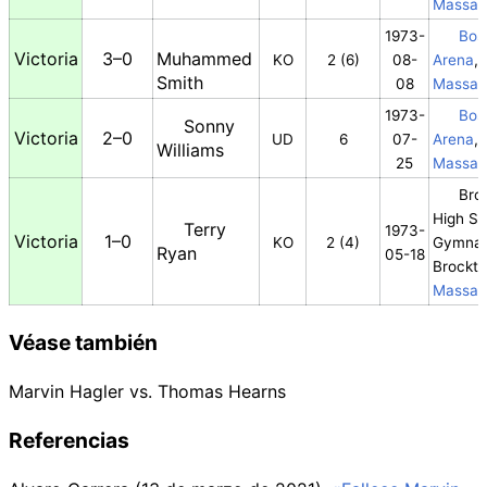
Massac
1973-
Bos
Victoria
3–0
Muhammed
KO
2 (6)
08-
Arena
,
Smith
08
Massac
1973-
Bos
Sonny
Victoria
2–0
UD
6
07-
Arena
,
Williams
25
Massac
Bro
High Sc
Terry
1973-
Victoria
1–0
KO
2 (4)
Gymna
Ryan
05-18
Brockt
Massac
Véase también
Marvin Hagler vs. Thomas Hearns
Referencias