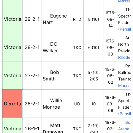
Massac
The
1976-
Eugene
Spectr
Victoria
29-2-1
RTD
8 (10)
09-
Hart
Filadelf
14
(
Pensil
Are
1976-
DC
North
Victoria
28-2-1
TKO
6 (10)
08-
Walker
Provid
03
Rhode I
Ros
1976-
Bob
5 (10),
Ballroo
Victoria
27-2-1
TKO
06-
Smith
2:05
Taunto
02
Massac
The
1976-
Willie
Spectr
Derrota
26-2-1
UD
10
03-
Monroe
Filadelf
09
(
Pensil
1976-
Bos
Matt
2 (10),
Victoria
26-1-1
TKO
02-
Arena
,
Donovan
2:40