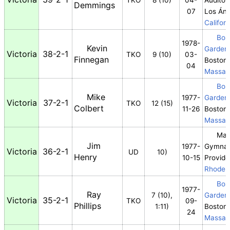
TKO
8 (10)
04-
Auditor
Demmings
07
Los Áng
Californ
Bos
1978-
Kevin
Garden
Victoria
38-2-1
TKO
9 (10)
03-
Finnegan
Boston,
04
Massac
Bos
Mike
1977-
Garden
Victoria
37-2-1
TKO
12 (15)
Colbert
11-26
Boston,
Massac
Mar
Jim
1977-
Gymna
Victoria
36-2-1
UD
10)
Henry
10-15
Provide
Rhode I
Bos
1977-
Ray
7 (10),
Garden
Victoria
35-2-1
TKO
09-
Phillips
1:11)
Boston,
24
Massac