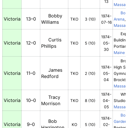
13
Massac
Bos
Bobby
1974-
Victoria
13–0
TKO
3 (10)
Arena
,
Williams
07-16
Massac
Expo
1974-
Curtis
Building
Victoria
12–0
TKO
5 (10)
05-
Phillips
Portlan
30
Maine
Bro
1974-
High Sc
James
Victoria
11–0
TKO
2 (10)
05-
Gymna
Redford
04
Brockt
Massac
1974-
WNA
Tracy
Victoria
10–0
TKO
8 (10)
04-
Studio,
Morrison
05
Massac
Bos
1974-
Bob
Garden
Victoria
9–0
KO
5 (10)
02-
Harrington
Boston,